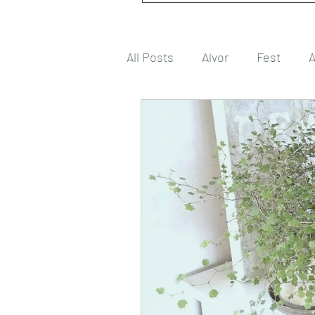
All Posts
Alvor
Fest
A
Gode tanker
Engasjeme
Gode venner
Husmor på v
Konkurranse
Jul
Må
Romantikk
Samfunn