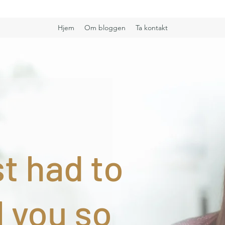
Hjem
Om bloggen
Ta kontakt
st had to
l you so