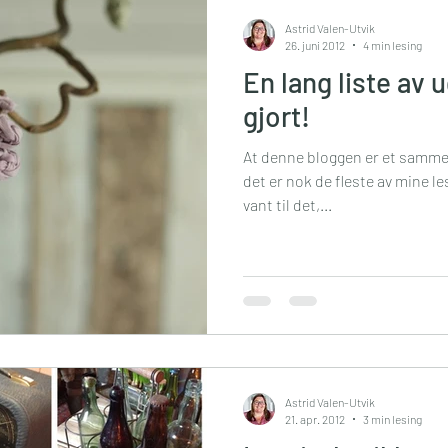
Astrid Valen-Utvik
26. juni 2012
4 min lesing
En lang liste av u
gjort!
At denne bloggen er et sammen
det er nok de fleste av mine le
vant til det,...
Astrid Valen-Utvik
21. apr. 2012
3 min lesing