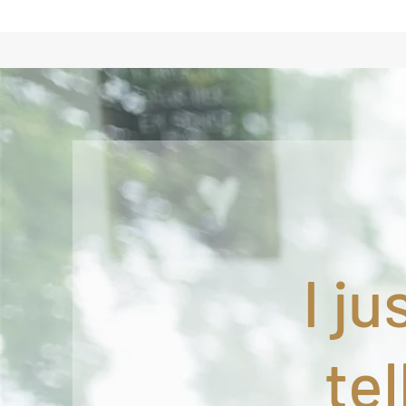
I ju
tel