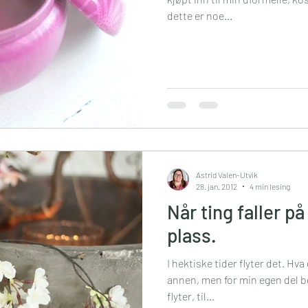
dette er noe...
Astrid Valen-Utvik
28. jan. 2012
4 min lesing
Når ting faller på
plass.
I hektiske tider flyter det. Hva 
annen, men for min egen del be
flyter, til...