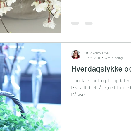
Astrid Valen-Utvik
15. okt. 2011
3 min lesing
Hverdagslykke o
…og da er innlegget oppdatert 
Ikke alltid lett å legge til og r
Må øve...