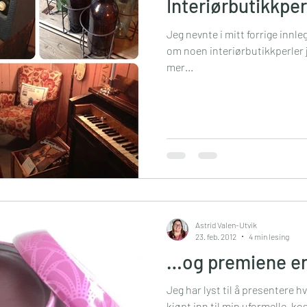
Interiørbutikkper
Jeg nevnte i mitt forrige innle
om noen interiørbutikkperler j
mer...
m
Astrid Valen-Utvik
23. feb. 2012
4 min lesing
…og premiene er
Jeg har lyst til å presentere h
kjøpt inn til min uformelle, k