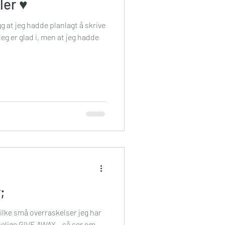
ler ♥
gg at jeg hadde planlagt å skrive
eg er glad i, men at jeg hadde
;
vilke små overraskelser jeg har
oselige GIVE AWAY – så ser om