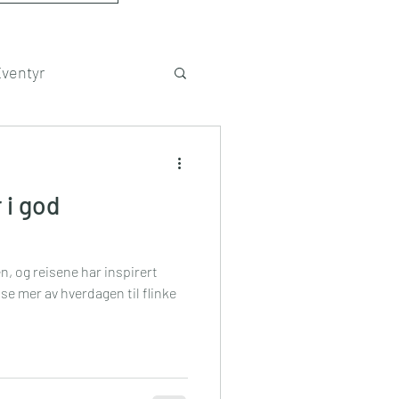
ventyr
obby
 i god
dagslykke
, og reisene har inspirert
i
Orden
se mer av hverdagen til flinke