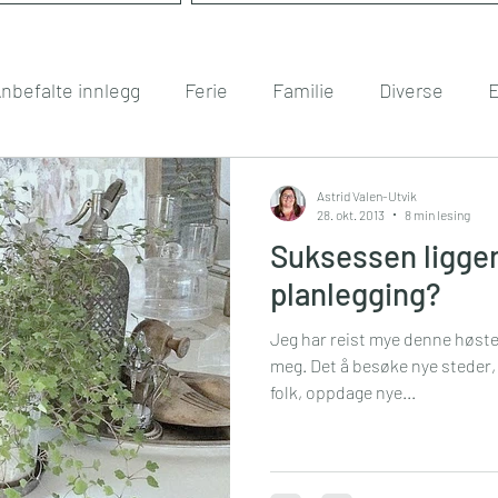
nbefalte innlegg
Ferie
Familie
Diverse
E
nt
Boligdrøm
Gullkorn
Helse
Høst
H
Astrid Valen-Utvik
28. okt. 2013
8 min lesing
Suksessen ligger
ift
Kommunikasjon
Interiør
Jobb
Hver
planlegging?
Jeg har reist mye denne høsten
l og mening
Kultur
Media
Reise
Økonom
meg. Det å besøke nye steder, 
folk, oppdage nye...