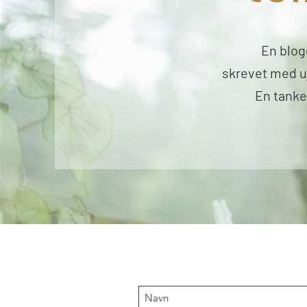
En blog
skrevet med u
En tanke 