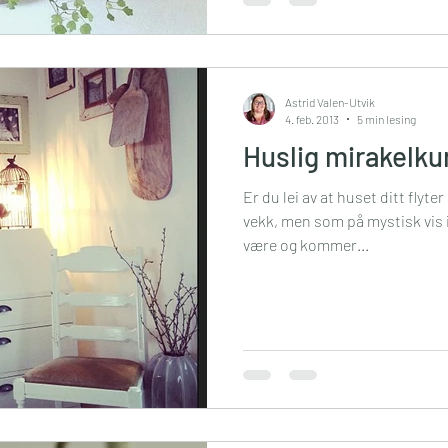
Astrid Valen-Utvik
4. feb. 2013
5 min lesing
Huslig mirakelku
Er du lei av at huset ditt flyte
vekk, men som på mystisk vis i
være og kommer...